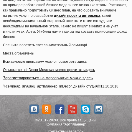
на примере работающей бизнес модели все основные этапы. Расскажет,
как правильно подготовить бизнес план, на что обратить внимание
на рынке услуг по разработке
дизайн проекта интерьера
, какой
необходим минимальный стартовый капитал и какие сотрудники
необходимы на начальном этапе. Такого не пишут в книгах и не учат
в институтах. Артур Ягубянц научит как за год создать приносящий доход
бизнес.
Спешите посетить этот занимательный семинар!
Места ограничены!
Всю деловую программу можно посмотреть здесь
О выставке
«
InDecor
Moscow
» можно прочитать здесь
Зарегистрироваться на мероприятие можно здесь
семинар
,
ягубянц
,
артпланнер
,
InDecor
,
дизайн студия
11.10.2018
©2013 - 2026г. Все права защищены.
Компания "Артпланнер"
Контактный телефон: