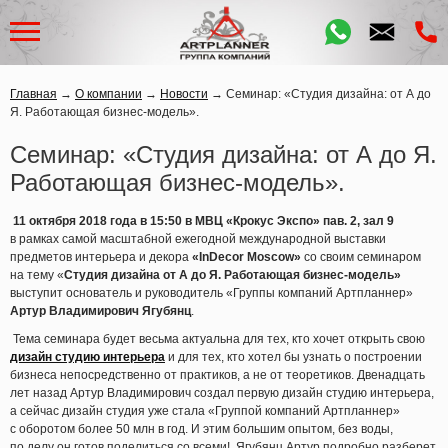
Главная
→
О компании
→
Новости
→
Семинар: «Студия дизайна: от А до
Я. Работающая бизнес-модель».
Семинар: «Студия дизайна: от А до Я.
Работающая бизнес-модель».
11 октября 2018 года в 15:50 в МВЦ
«Крокус
Экспо» пав. 2, зал 9
в рамках самой масштабной ежегодной международной выставки
предметов интерьера и декора
«
InDecor
Moscow»
со своим семинаром
на тему
«
Студия дизайна от А до Я. Работающая бизнес-модель»
выступит основатель и руководитель
«Группы
компаний Артпланнер»
Артур Владимирович Ягубянц
.
Тема семинара будет весьма актуальна для тех, кто хочет открыть свою
дизайн студию интерьера
и для тех, кто хотел бы узнать о построении
бизнеса непосредственно от практиков, а не от теоретиков. Двенадцать
лет назад Артур Владимирович создал первую дизайн студию интерьера,
а сейчас дизайн студия уже стала
«Группой
компаний Артпланнер»
с оборотом более 50 млн в год. И этим большим опытом, без воды,
по делу он готов поделиться со всеми! Ягубянц Артур подробно разберет