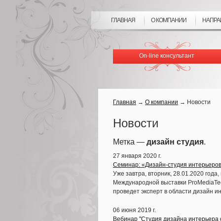
ГЛАВНАЯ
О КОМПАНИИ
НАПРА
On-line консультант
Главная
→
О компании
→
Новости
Новости
Метка —
дизайн студия
.
27 января 2020 г.
Семинар: «Дизайн-студия интерьеров
Уже завтра, вторник, 28.01.2020 года
Международной выставки ProMediaTech
проведет эксперт в области дизайн и
06 июня 2019 г.
Вебинар "Студия дизайна интерьера о