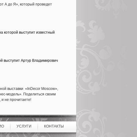
от А до Я», который проведет
на которой выступит известный
рой выступит Артур Владимирович
дной выставки
«
InDecor
Moscow
»,
нес-модель». Поделиться своим
 и не прочитаете!
ИО
УСЛУГИ
КОНТАКТЫ