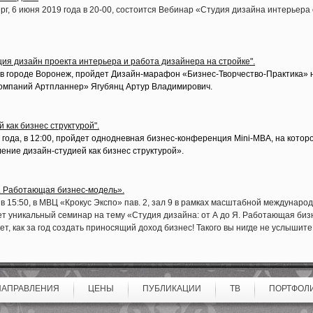
рг, 6 июня 2019 года в 20-00, состоится Вебинар
«Студия
дизайна интерьера 
ция дизайн проекта интерьера и работа дизайнера на стройке".
, в городе Воронеж, пройдет Дизайн-марафон
«Бизнес
-Творчество-Практика» 
омпаний Артпланнер» Ягубянц Артур Владимирович.
 как бизнес структурой".
8 года, в 12:00, пройдет однодневная бизнес-конференция Mini-MBA, на кото
ление
дизайн-студией как бизнес структурой».
Я. Работающая бизнес-модель».
в 15:50, в
МВЦ
«Крокус
Экспо» пав. 2, зал
9 в рамках масштабной междунаро
т уникальный семинар на тему
«Студия
дизайна: от А до Я. Работающая биз
, как за год создать приносящий доход бизнес! Такого вы нигде не услышите,
НАПРАВЛЕНИЯ
ЦЕНЫ
ПУБЛИКАЦИИ
ТВ
ПОРТФОЛ