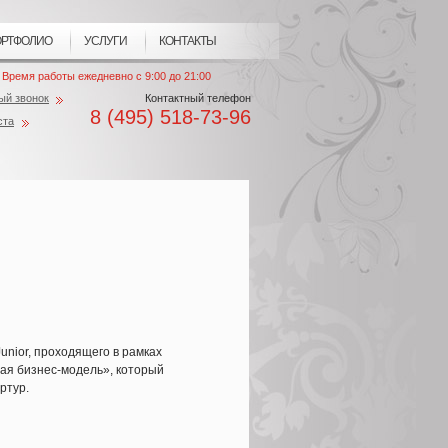
РТФОЛИО
УСЛУГИ
КОНТАКТЫ
Время работы ежедневно с 9:00 до 21:00
ый звонок
Контактный телефон
8 (495) 518-73-96
ста
Junior, проходящего в рамках
чая бизнес-модель», который
ртур.