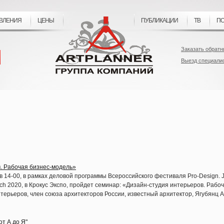
ВЛЕНИЯ
ЦЕНЫ
ПУБЛИКАЦИИ
ТВ
ПО
Заказать обратн
Выезд специали
. Рабочая бизнес-модель»
, в 14-00, в рамках деловой программы Всероссийского фестиваля Pro-Design. 
 2020, в Крокус Экспо, пройдет семинар:
«Дизайн
-студия интерьеров. Рабо
нтерьеров, член союза архитекторов России, известный архитектор, Ягубянц А
т А до Я"