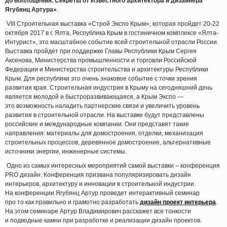
до воплощения. Секреты от Известного архитектора и дизайнера
Ягубянц Артура»
.
VIII Строительная выставка
«Строй
Экспо Крым», которая пройдет 20-22
октября 2017 в г. Ялта, Республика Крым в гостиничном комплексе
«Ялта
-
Интурист», это масштабное событие всей строительной отрасли России.
Выставка пройдет при поддержке Главы Республики Крым Сергея
Аксенова, Министерства промышленности и торговли Российской
Федерации и Министерства строительства и архитектуры Республики
Крым. Для республики это очень знаковое событие с точки зрения
развития края. Строительная индустрия в Крыму на сегодняшний день
является молодой и быстроразвивающаяся, а Крым Экспо —
это возможность наладить партнерские связи и увеличить уровень
развития в строительной отрасли. На выставке будут представлены
российские и международные компании. Они представят такие
направления: материалы для домостроения, отделки, механизация
строительных процессов, деревянное домостроение, альтернативные
источники энергии, инженерные системы.
Одно из самых интересных мероприятий самой выставки – конференция
PRO дизайн. Конференция призвана популяризировать дизайн
интерьеров, архитектуру и инновации в строительной индустрии.
На конференции Ягубянц Артур проведет интерактивный семинар
про то как правильно и грамотно разработать
дизайн проект интерьера
.
На этом семинаре Артур Владимирович расскажет все тонкости
и подводные камни при разработке и реализации дизайн проектов.