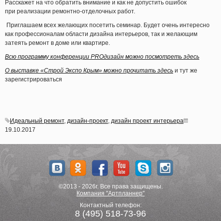
Расскажет на что обратить внимание и как не допустить ошибок
при реализации ремонтно-отделочных работ.
Приглашаем всех желающих посетить семинар. Будет очень интересно
как профессионалам области дизайна интерьеров, так и желающим
затеять ремонт в доме или квартире.
Всю программу конференции PROдизайн можно посмотреть здесь
О выставке
«Строй
Экспо Крым» можно прочитать здесь
и тут же
зарегистрироваться
Идеальный ремонт
,
дизайн-проект
,
дизайн проект интерьера
19.10.2017
©2013 - 2026г. Все права защищены.
Компания "Артпланнер"
Контактный телефон:
8 (495) 518-73-96