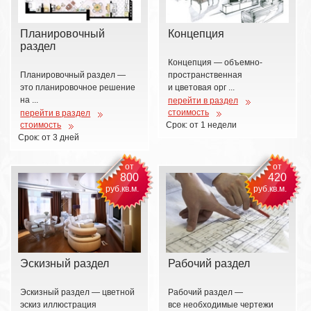
Планировочный
Концепция
раздел
Концепция — объемно-
Планировочный раздел —
пространственная
это планировочное решение
и цветовая орг ...
на ...
перейти в раздел
стоимость
перейти в раздел
стоимость
Срок: от 1 недели
Срок: от 3 дней
от
от
800
420
руб.кв.м.
руб.кв.м.
Эскизный раздел
Рабочий раздел
Эскизный раздел — цветной
Рабочий раздел —
эскиз иллюстрация
все необходимые чертежи