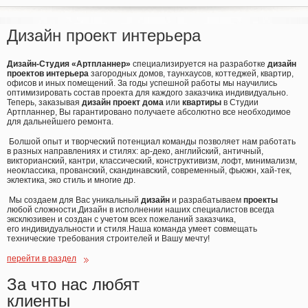
Дизайн проект интерьера
Дизайн-Студия
«Артпланнер
»
специализируется на
разработке
дизайн
проектов интерьера
загородных домов, таунхаусов, коттеджей, квартир,
офисов и иных помещений. За годы успешной работы мы научились
оптимизировать состав проекта для каждого заказчика
индивидуально
.
Теперь, заказывая
дизайн проект дома
или
квартиры
в Студии
Артпланнер, Вы гарантировано получаете абсолютно все необходимое
для дальнейшего ремонта.
Болшой опыт и творческий потенциал команды позволяет нам работать
в разных направлениях и стилях: ар-деко, английский, античный,
викторианский, кантри, классический, конструктивизм, лофт, минимализм,
неоклассика, прованский, скандинавский, современный, фьюжн, хай-тек,
эклектика, эко стиль и многие др.
Мы создаем для Вас уникальный
дизайн
и разрабатываем
проекты
любой сложности.Дизайн в исполнении наших специалистов всегда
эксклюзивен и создан с учетом всех пожеланий заказчика,
его индивидуальности и стиля.Наша команда умеет совмещать
технические требования строителей и Вашу мечту!
перейти в раздел
За что нас любят
клиенты