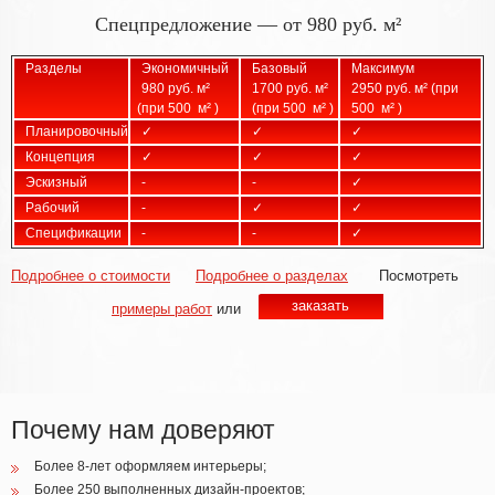
Спецпредложение — от 980 руб. м²
Разделы
Экономичный
Базовый
Максимум
980 руб. м²
1700 руб. м²
2950 руб. м²
(при
(при
500
м²
)
(при
500
м²
)
500
м²
)
Планировочный
✓
✓
✓
Концепция
✓
✓
✓
Эскизный
-
-
✓
Рабочий
-
✓
✓
Спецификации
-
-
✓
Подробнее о стоимости
Подробнее о разделах
Посмотреть
заказать
примеры работ
или
Почему нам доверяют
Более 8-лет оформляем интерьеры;
Более 250 выполненных дизайн-проектов;