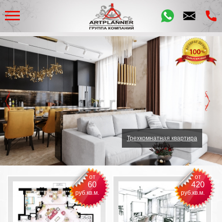
Трехкомнатная квартира
от
от
60
420
руб.кв.м.
руб.кв.м.