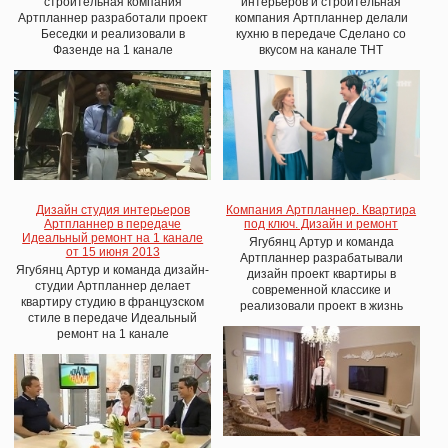
строительная компания
интерьеров и строительная
Артпланнер разработали проект
компания Артпланнер делали
Беседки и реализовали в
кухню в передаче Сделано со
Фазенде на 1 канале
вкусом на канале ТНТ
Дизайн студия интерьеров
Компания Артпланнер. Квартира
Артпланнер в передаче
под ключ. Дизайн и ремонт
Идеальный ремонт на 1 канале
Ягубянц Артур и команда
от 15 июня 2013
Артпланнер разрабатывали
Ягубянц Артур и команда дизайн-
дизайн проект квартиры в
студии Артпланнер делает
современной классике и
квартиру студию в французском
реализовали проект в жизнь
стиле в передаче Идеальный
ремонт на 1 канале