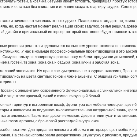
встречать гостей, а хозяйка безумно любит готовить, превращая простую гото
не могли остаться без внимания и желания создать квартиру-студию. Семья 
таже и ничем не отличалась от всех других. Планировка стандартная, комна
тояла, но, когда настал момент реализации своих задумок, семья решила до
ый дизайн и оригинальный интерьер, который постоянно будет приносить во
ные решения ремонта и сделаем его на высшем уровне, хозяева не сомневал
инстанциях. У нас в команде профессиональные проектировщики и это абсол
 Саму зональную планировку и расстановку мебели продумали до мелочей, н
иема гостей, тв зона, зона сна и отдыха, зона кухни и рабочая зона.
желаний заказчиков. Им нравилась умеренная не вычурная классика, Прованс
нтировались на цвета светлых тонов и яркие акценты. С общими усилиями со
атериалы.
Прованс с элементами современного функционализма и с уникальной интеграц
ой с акцентами красный, синий и компенсирующий белый.
нный гарнитур и встроенный шкаф, фурнитура вся мебели немецкая, цвет-бро
торы и наволочки на подушках- высококачественная натуральной ткань, кре
тка итальянская. Паркетная доска- немецкая. Двери и плинтуса- итальянские.
ые газом аргоном, с бронзовой раскладкой внутри окон.
собенностями. Для придания легкости и объема в интерьере цвет мебели и
 уровня. На стенах использовали декоративную штукатурку с рисунком, приду