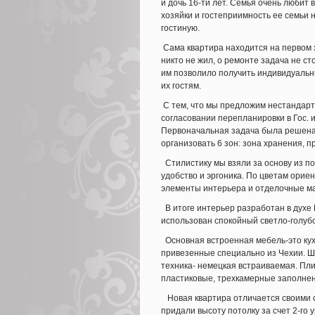
и дочь 16-ти лет. Семья очень любит 
хозяйки и гостеприимность ее семьи 
гостиную.
Сама квартира находится на первом э
никто не жил, о ремонте задача не с
им позволило получить индивидуальн
их гостям.
С тем, что мы предложим нестандарт
согласовании перепланировки в Гос. 
Первоначальная задача была решена.
организовать 6 зон: зона хранения, пр
Стилистику мы взяли за основу из по
удобство и эргоника. По цветам орие
элементы интерьера и отделочные м
В итоге интерьер разработан в духе 
использован спокойный светло-голуб
Основная встроенная мебель-это кухо
привезенные специально из Чехии. Ш
техника- немецкая встраиваемая. Пли
пластиковые, трехкамерные заполненн
Новая квартира отличается своими о
придали высоту потолку за счет 2-го