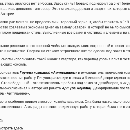
, этому аналогов нет в России. Здесь стиль Прованс подчеркнут за счет бел
, а лишь дополняет интерьер. Этот стиль поддержан и в картинах, которые сд
 Австрии.
авно уже меняли, но предложили интересный вариант, чтобы спрятать в ГКЛ
тво хозяевам в экономии денег на замену батарей, в которой не было смысла
 также придержан стиль. Выполненные все рамки в картинах и элементы на 
льное решение со встроенной мебелью: холодильник, встроенный в пенал в 
ко и незаметно. Рисунок на стеклах встроенного шкафа сделан под заказ в с
смогли использовать такой нюанс в квартире, как перепад уровня плит в гост
рающих консоль.
 основатель
Группы компаний «Артпланнер»
и руководитель творческой ко
склюзивность в работу. Рисунок раскладки в окнах и балконной двери сделан п
 Стол обеденный – это эксклюзивные работы под заказ от дизайнеров, а их
пы-эксклюзивная и авторская работа
Артура Ягубянц
. Декорирование посл
ра
«Артпланнер».
 а особенно привел в восторг хозяйку квартиры. Она была настолько очаров
эксклюзивности. А мы рады за свою проделанную работу, которая была так выс
сь
мотреть здесь