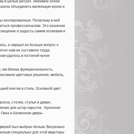
вку в целый ритуал. Любимое хобби
решила объединить маленькую кухню и
ты изолированные. Поскольку в ней
вериться профессионалам. Это решение
схищение и радость самим хозяевам и
ись, а смущал их больше вопрос о
ютно нам не составило труда.
ам удалось в гостиной-кухни
, им близка функциональность,
гласовали цветовые решения, мебель,
ией клетки в стиль. Основной цвет
нза, столик, стулья и диван,
пление для штор-скрытое. Кухонная
 Окна и балконная дверь-
 дверей был выбран белым. Визуально
манным специально для этой квартиры