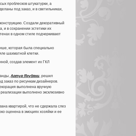
есых проблесков штукатурки, а
еланы под заказ, и в светильниках,
 конструкцию. Создали декоративный
, и в сохранении эстетики их
стенах в одном стиле подчеркивают
нише, которая была специально
тиле шахматной клетки.
иной, создав элемент их ГКЛ
манды,
Артур Ягубянц
, решил
од заказ по рисункам дизайнеров.
 декорация выполнена вручную
е реализации выполнено эксклюзивно
ана квартирой, что не сдержала слез
око оценена в эмоциях хозяйки и ее