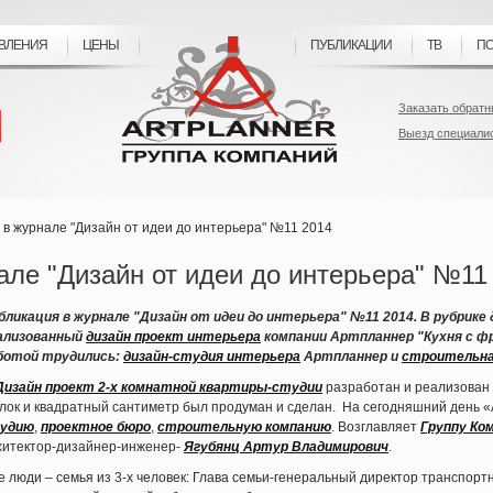
ВЛЕНИЯ
ЦЕНЫ
ПУБЛИКАЦИИ
ТВ
ПО
Заказать обратн
Выезд специали
 в журнале "Дизайн от идеи до интерьера" №11 2014
але "Дизайн от идеи до интерьера" №11
бликация в журнале "Дизайн от идеи до интерьера" №11 2014. В рубрике
ализованный
дизайн проект интерьера
компании Артпланнер "Кухня с ф
ботой трудились:
дизайн-студия интерьера
Артпланнер и
строительна
Дизайн п
роект 2-х комнатной квартиры-студии
разработан и реализован
олок и квадратный сантиметр был продуман и сделан. На сегодняшний день 
удию
,
проектное бюро
,
строительную компанию
. Возглавляет
Группу Ко
хитектор-дизайнер-инженер-
Ягубянц Артур Владимирович
.
юди – семья из 3-х человек: Глава семьи-генеральный директор транспортн