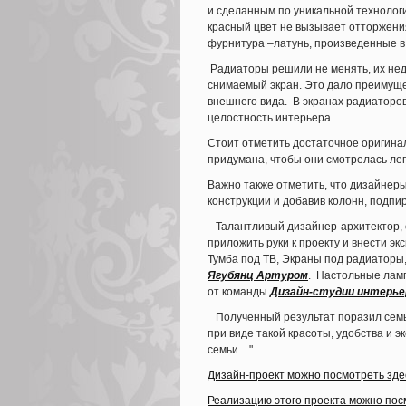
и сделанным по уникальной технологии
красный цвет не вызывает отторжения
фурнитура –латунь, произведенные в
Радиаторы решили не менять, их нед
снимаемый экран. Это дало преимущес
внешнего вида. В экранах радиаторов
целостность интерьера.
Стоит отметить достаточное оригина
придумана, чтобы они смотрелась лег
Важно также отметить, что дизайнеры 
конструкции и добавив колонн, подпи
Талантливый дизайнер-архитектор,
приложить руки к проекту и внести эк
Тумба под ТВ, Экраны под радиаторы,
Ягубянц Артуром
. Настольные лам
от команды
Дизайн-студии интерье
Полученный результат поразил семью,
при виде такой красоты, удобства и 
семьи...."
Дизайн-проект можно посмотреть зде
Реализацию этого проекта можно пос