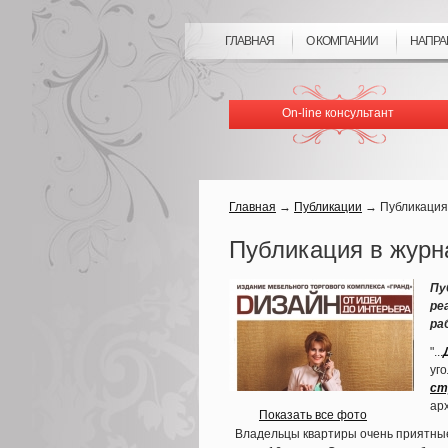
ГЛАВНАЯ
О КОМПАНИИ
НАПРА
On-line консультант
Главная
→
Публикации
→
Публикация
Публикация в журн
Пу
ре
ра
"...
уг
ст
ар
Показать все фото
Владельцы квартиры очень приятные л