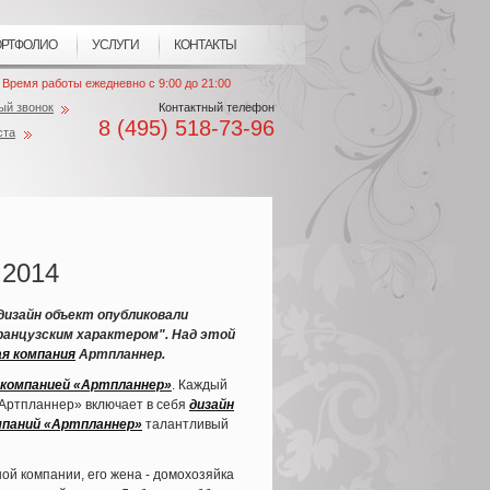
РТФОЛИО
УСЛУГИ
КОНТАКТЫ
Время работы ежедневно с 9:00 до 21:00
ый звонок
Контактный телефон
8 (495) 518-73-96
ста
 2014
 дизайн объект опубликовали
ранцузским характером". Над этой
я компания
Артпланнер.
компанией «Артпланнер»
. Каждый
«Артпланнер» включает в себя
дизайн
мпаний «Артпланнер»
талантливый
ой компании, его жена - домохозяйка