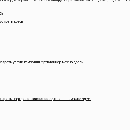
арактер, который не только импонирует привычкам хозяев дома, но даже пр
сь
мотреть здесь
отреть услуги компании Артпланнер можно здесь
отреть портфолио компании Артпланнер можно здесь