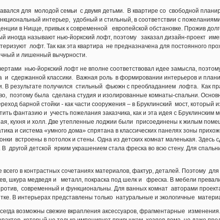
авался для молодой семьи с двумя детьми. В квартире со свободной плани
нкциональный интерьер, удобный и стильный, в соответствии с пожеланиями
денции в Ницце, привык к современной европейской обстановке. Прожив долг
ый иногда называют нью-йоркский лофт, поэтому заказал дизайн-проект име
актеризуют лофт. Так как эта квартира не предназначена для постоянного пр
ичный и лишенный вычурности.
чертами нью-йоркский лофт не вполне соответствовал идее замысла, поэтом
 и сдержанной классики. Важная роль в формировании интерьеров и план
и. В результате получился стильный фьюжн с преобладанием лофта. Как пра
о, поэтому была сделана студия и изолированные комнаты-спальни. Основно
еход барной стойки - как части сооружения – в Бруклинский мост, который 
ть фантазию и учесть пожелания заказчика, как и эта идея с Бруклинским м
иная, кухня и холл. Две утепленные лоджии были присоединены к жилым по
тика и система «умного дома» спрятана в классических панелях зоны прихо
нки встроены в потолок и стены. Одна из детских комнат маленькая. Здесь 
к. В другой детской ярким украшением стала фреска во всю стену. Для спа
всего в контрастных сочетаниях материалов, фактур, деталей. Поэтому д
ев, шкура медведя и металл, покраска под шелк и фреска. В мебели превали
апротив, современный и функциональны. Для ванных комнат авторами проек
тке. В интерьерах представлены только натуральные и экологичные материа
всегда возможны свежие вкрапления аксессуаров, фрагментарные изменения. 