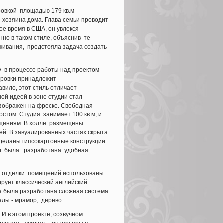
ровкой площадью 179 кв.м
 хозяина дома. Глава семьи проводит
ое время в США, он увлекся
нно в таком стиле, объяснив те
оживания, предстояла задача создать
у в процессе работы над проектом
ировки принадлежит
вило, этот стиль отличает
й идеей в зоне студии стал
изображен на фреске. Свободная
остом. Студия занимает 100 кв.м, и
мещениям. В холле размещены
жей. В завуалированных частях скрыта
сделаны гипсокартонные конструкции
льни была разработана удобная
ля отделки помещений использованы
рует классический английский
та была разработана сложная система
лы - мрамор, дерево.
И в этом проекте, созвучном