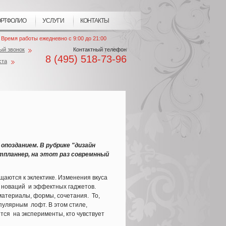
РТФОЛИО
УСЛУГИ
КОНТАКТЫ
Время работы ежедневно с 9:00 до 21:00
ый звонок
Контактный телефон
8 (495) 518-73-96
ста
опозданием. В рубрике "дизайн
планнер, на этот раз совремнный
щаются к эклектике. Изменения вкуса
 новаций и эффектных гаджетов.
атериалы, формы, сочетания. То,
пулярным лофт. В этом стиле,
ся на эксперименты, кто чувствует