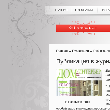
ГЛАВНАЯ
О КОМПАНИИ
НАПРА
On-line консультант
Главная
→
Публикации
→
Публикация 
Публикация в журн
До
ин
ин
".
пр
Мо
чт
Показать все фото
по
особый шарм в громадных пространст