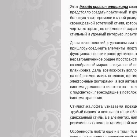
Этот
дизайн проект интерьера
созд
предстояло создать практичный и фу
большую часть времени в своей рези
своеобразной эстетикой стиля, котор
черты, которые , по его мнению, хар
стильный и удобный интерьер, практ
Достаточно жесткий, с узнаваемыми 
пришлось соединить элементы лофта
функциональности и конструктивност
неразграниченное общее пространств
своеобразный мираж – визуальный пер
планировка дала возможность воплоти
на ней разместились столовая, гост
электронные фоторамки, а вся автома
система домашнего кинотеатра – коло
с подсветкой, переходящие в потоло
система хранения.
Стилистика лофта узнаваема прежде 
грубый кирпич и нежные оттенки обо
сдержанный стиль, а в элементах, н
ревизионных лючков в мраморной пли
Особенность лофта еще и в том, что 