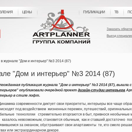
ВЛЕНИЯ
ЦЕНЫ
ПУБЛИКАЦИИ
ТВ
ПО
Заказать обратн
Выезд специали
в журнале "Дом и интерьер" №3 2014 (87)
але "Дом и интерьер" №3 2014 (87)
лгожданная публикация журнала "Дом и интерьер" №3 2014 (87), вышла с 
терьеров" опубликовали очередной проект
дизайн-студии интерьера
Арт
терьер в стиле лофт.
..Динамика современности диктует свои приоритеты, интерьеры все чаще обра
оисходят под воздействием жизненных перемен, путешествий, оригинальных
бильные технологии стремительно вторгаются в быт, привнося необычные м
о казалось невозможным, становится обычным, как и ставший достаточно по
явившемся за океаном, обустраивают свои апартаменты те, кто смело решает
вах или экстраординарном декоре.