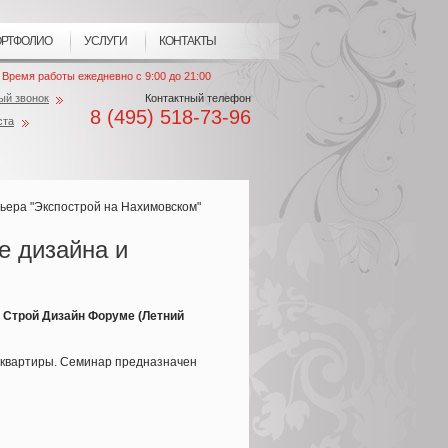
РТФОЛИО
УСЛУГИ
КОНТАКТЫ
Время работы ежедневно с 9:00 до 21:00
ый звонок
Контактный телефон
8 (495) 518-73-96
ста
ьера "Экспострой на Нахимовском"
е дизайна и
 Строй Дизайн Форуме
(Летний
квартиры. Семинар предназначен