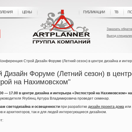
ВЛЕНИЯ
ЦЕНЫ
ПУБЛИКАЦИИ
ТВ
ПО
Заказать обратн
Выезд специали
Конференция Строй Дизайн Форуме (Летний сезон) в центре дизайна и интер
 Дизайн Форуме (Летний сезон) в центр
трой на Нахимовском"
00 — 17.00 в центре дизайна и интерьера
«Экспострой
на Нахимовском» на
уководителя Ягубянц Артура Владимировича проведет семинар.
вам светодизайна и освещенности
при разработке
дизайн проекта дома
или 
в и архитекторов, так и для людей интересующиеся дизайном.
т: