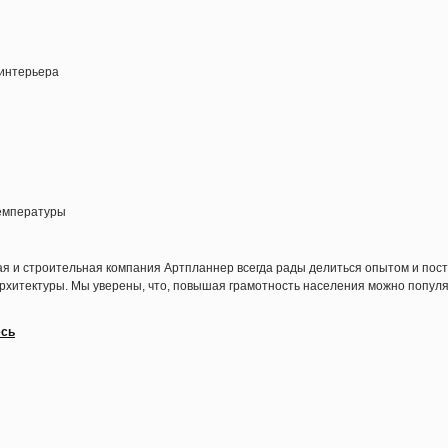
 интерьера
емпературы
ная и строительная компания Артпланнер всегда рады делиться опытом и пос
архитектуры. Мы уверены, что, повышая грамотность населения можно попу
есь