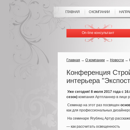
ГЛАВНАЯ
О КОМПАНИИ
НАПРА
On-line консультант
Главная
→
О компании
→
Новости
→
Конференция Строй
интерьера "Экспос
Уже сегодня! 8 июля 2017 года с 16.
сезон)
компания Артпланнер в лице р
Семинар на этот раз посвящен
осно
как для профессиональных дизайнеро
На семинаре Ягубянц Артур расскаже
— как рассчитать освещенность