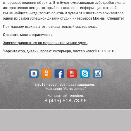
в процессе ведения объекта. Это будет
сумасшедшая
зубодробительная
интерактивная лекция который нет аналогов, информацию которой,
Вы не найдете нигде, только опытным путем от известного архитектора
одной из самой успешной дизайн студий интерьеров Москвы. Спешите!
Приглашаем всех на этот познавательный мастер класс!
Спешите, места ограничены!
Зарегистрироваться на мероприятие можно здесь
архитектор
,
дизайн
,
проект
,
интерьера
,
мастер класс
13.09.2018
©2013 - 2026г. Все права защищены.
Компания "Артпланнер"
Контактный телефон:
8 (495) 518-73-96