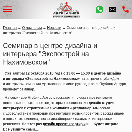
Главная
→
О компании
→
Новости
→
Семинар в центре дизайна и
интерьера "Экспострой на Нахимовском"
Семинар в центре дизайна и
интерьера "Экспострой на
Нахимовском"
Уже завтра!
12 октября 2016 года с 13.00 — 15.00 в центре дизайна
и интерьера
«Экспострой
на Нахимовском»
на встрече клуба
«Дом
и интерьер» компания Артпланнер в лице руководителя Ягубянц Артура
проведет семинар.
На семинаре Ягубянц Артур расскажет и покажет презентацию
нескольких новых проектов, которые реализовала
дизайн студия
интерьеров и строительная компания Артпланнер
. Мы всегда
с удовольствием проводим презентации новых проектов, рассказываем
о новых технологиях, новых дизайнерских находках, интересных
решениях.
На этот раз
дизайн проект квартиры
и … будет интрига.
Все увидите сами….